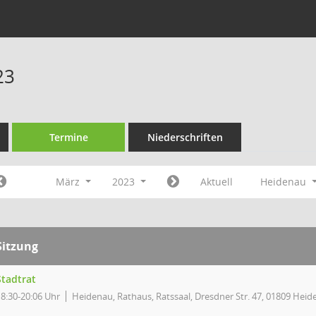
23
Termine
Niederschriften
März
2023
Aktuell
Heidenau
Sitzung
Stadtrat
18:30-20:06 Uhr
Heidenau, Rathaus, Ratssaal, Dresdner Str. 47, 01809 Hei