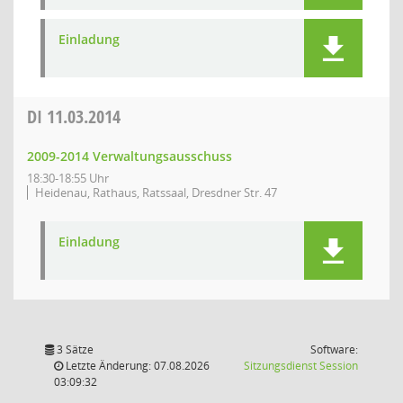
Einladung
DI
11.03.2014
2009-2014 Verwaltungsausschuss
18:30-18:55 Uhr
Heidenau, Rathaus, Ratssaal, Dresdner Str. 47
Einladung
3 Sätze
Software:
(Wird in
Letzte Änderung: 07.08.2026
Sitzungsdienst
Session
03:09:32