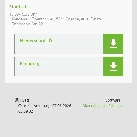
Stadtrat
18:30-19:32 Uhr
Heidenau, Oberschule J. W. v. Goethe, Aula, Ernst-
Thälmann-Str. 22
Niederschrift Ö
Einladung
1 Satz
Software:
(Wird in
Letzte Änderung: 07.08.2026
Sitzungsdienst
Session
03:09:32