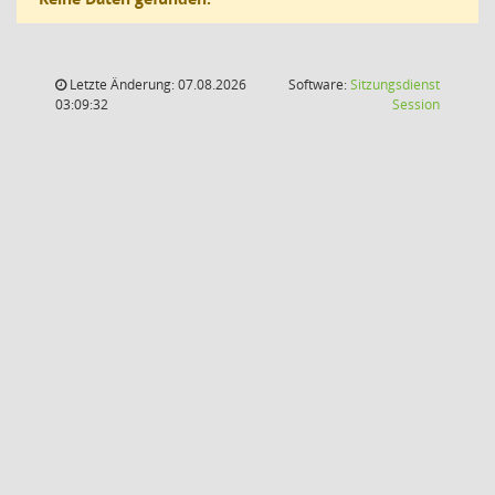
Letzte Änderung: 07.08.2026
Software:
Sitzungsdienst
(Wird in
03:09:32
Session