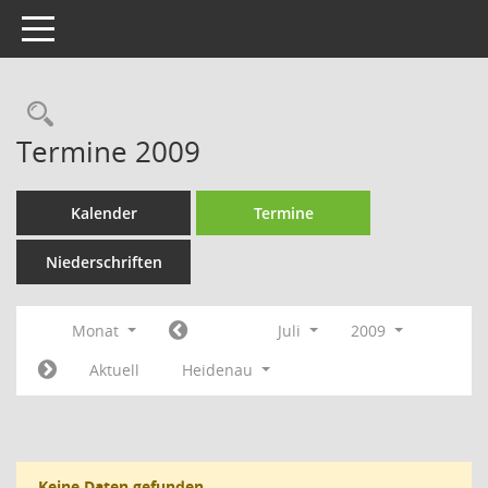
Toggle navigation
Rechercheauswahl
Termine 2009
Kalender
Termine
Niederschriften
Monat
Juli
2009
Aktuell
Heidenau
Keine Daten gefunden.