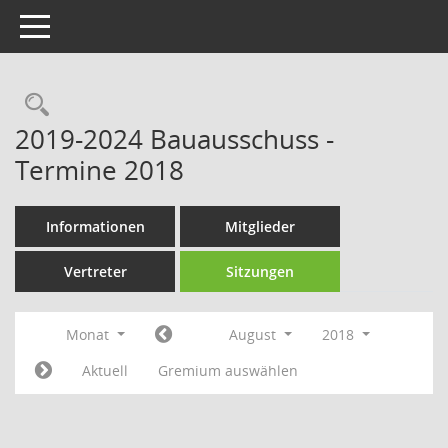
Toggle navigation
Rechercheauswahl
2019-2024 Bauausschuss -
Termine 2018
Informationen
Mitglieder
Vertreter
Sitzungen
Monat
August
2018
Aktuell
Gremium auswählen