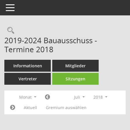
Toggle navigation
Rechercheauswahl
2019-2024 Bauausschuss -
Termine 2018
Informationen
Mitglieder
Vertreter
Sitzungen
Monat
Juli
2018
Aktuell
Gremium auswählen