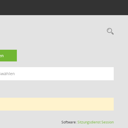
Rec
en
swählen
(Wird in
Software:
Sitzungsdienst
Session