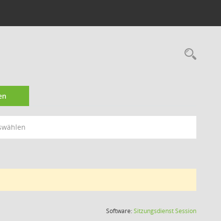
Rec
en
swählen
(Wird in
Software:
Sitzungsdienst
Session