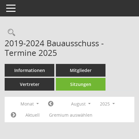
Toggle navigation
Rechercheauswahl
2019-2024 Bauausschuss -
Termine 2025
Informationen
Mitglieder
Vertreter
Sitzungen
Monat
August
2025
Aktuell
Gremium auswählen