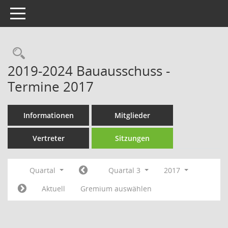
Toggle navigation
Rechercheauswahl
2019-2024 Bauausschuss -
Termine 2017
Informationen
Mitglieder
Vertreter
Sitzungen
Quartal
Quartal 3
2017
Aktuell
Gremium auswählen