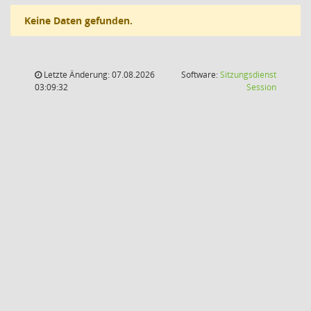
Keine Daten gefunden.
Letzte Änderung: 07.08.2026
Software:
Sitzungsdienst
(Wird in
03:09:32
Session