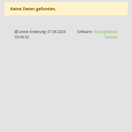
Keine Daten gefunden.
Letzte Änderung: 07.08.2026
Software:
Sitzungsdienst
(Wird in
03:09:32
Session