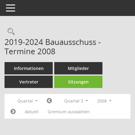
Toggle navigation
Rechercheauswahl
2019-2024 Bauausschuss -
Termine 2008
Informationen
Mitglieder
Vertreter
Sitzungen
Quartal
Quartal 3
2008
Aktuell
Gremium auswählen