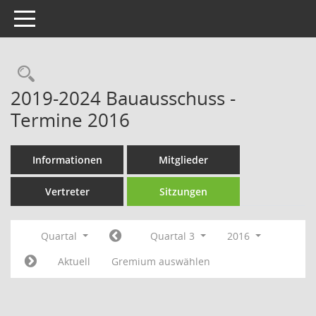
Toggle navigation
Rechercheauswahl
2019-2024 Bauausschuss -
Termine 2016
Informationen
Mitglieder
Vertreter
Sitzungen
Quartal
Quartal 3
2016
Aktuell
Gremium auswählen