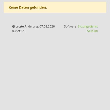
Keine Daten gefunden.
Letzte Änderung: 07.08.2026
Software:
Sitzungsdienst
(Wird in
03:09:32
Session