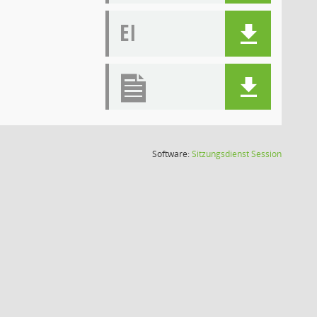
EI
(Wird in
Software:
Sitzungsdienst
Session