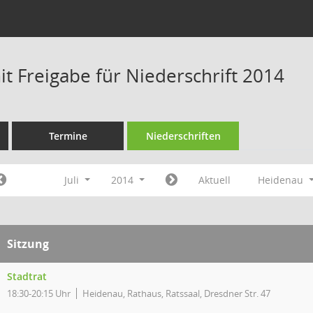
t Freigabe für Niederschrift 2014
Termine
Niederschriften
Juli
2014
Aktuell
Heidenau
Sitzung
Stadtrat
18:30-20:15 Uhr
Heidenau, Rathaus, Ratssaal, Dresdner Str. 47