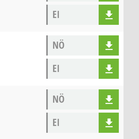
EI
NÖ
EI
NÖ
EI