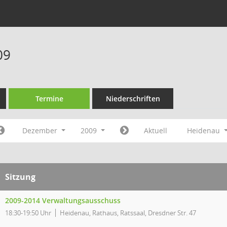
09
Termine
Niederschriften
Dezember
2009
Aktuell
Heidenau
Sitzung
2009-2014 Verwaltungsausschuss
18:30-19:50 Uhr
Heidenau, Rathaus, Ratssaal, Dresdner Str. 47