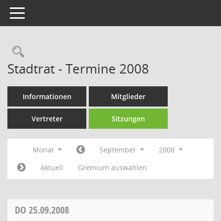
Toggle navigation
Rechercheauswahl
Stadtrat - Termine 2008
Informationen
Mitglieder
Vertreter
Sitzungen
Monat
September
2008
Aktuell
Gremium auswählen
DO
25.09.2008