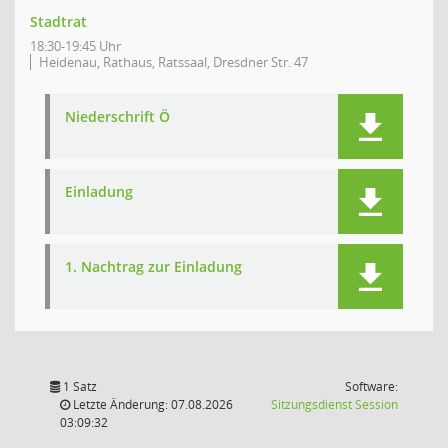
Stadtrat
18:30-19:45 Uhr
Heidenau, Rathaus, Ratssaal, Dresdner Str. 47
Niederschrift Ö
Einladung
1. Nachtrag zur Einladung
1 Satz
Software:
(Wird in
Letzte Änderung: 07.08.2026
Sitzungsdienst
Session
03:09:32