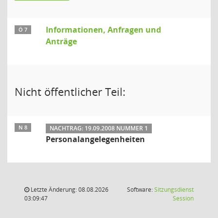
Informationen, Anfragen und
Ö 7
Anträge
Nicht öffentlicher Teil:
N 8
NACHTRAG: 19.09.2008 NUMMER 1
Personalangelegenheiten
Letzte Änderung: 08.08.2026
Software:
Sitzungsdienst
(Wird in
03:09:47
Session