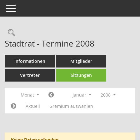
Toggle navigation
Rechercheauswahl
Stadtrat - Termine 2008
Informationen
Mitglieder
Vertreter
Sitzungen
Monat
Januar
2008
Aktuell
Gremium auswählen
Keine Daten gefunden.