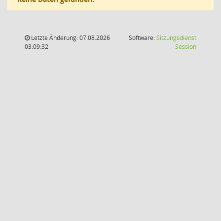
Letzte Änderung: 07.08.2026
Software:
Sitzungsdienst
(Wird in
03:09:32
Session