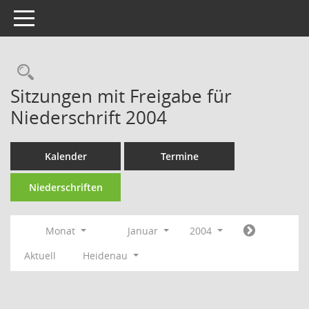
Toggle navigation
Rechercheauswahl
Sitzungen mit Freigabe für
Niederschrift 2004
Kalender
Termine
Niederschriften
Monat
Januar
2004
Aktuell
Heidenau