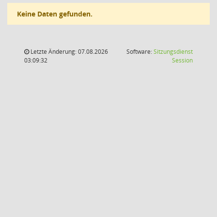
Keine Daten gefunden.
Letzte Änderung: 07.08.2026
Software:
Sitzungsdienst
(Wird in
03:09:32
Session