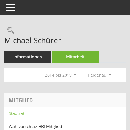
Toggle navigation
Rechercheauswahl
Michael Schürer
Informationen
Mitarbeit
2014 bis 2019
Heidenau
MITGLIED
Stadtrat
Wahlvorschlag HBI Mitglied