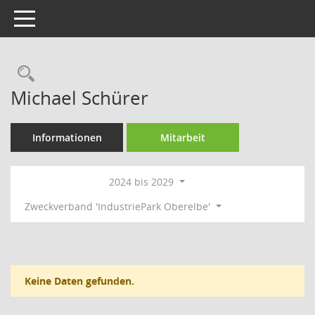
Toggle navigation
Rechercheauswahl
Michael Schürer
Informationen
Mitarbeit
2024 bis 2029
Zweckverband 'IndustriePark Oberelbe'
Keine Daten gefunden.