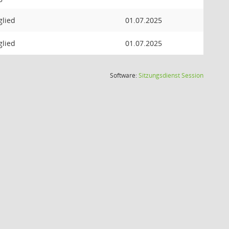
glied
01.07.2025
glied
01.07.2025
(Wird in
Software:
Sitzungsdienst
Session