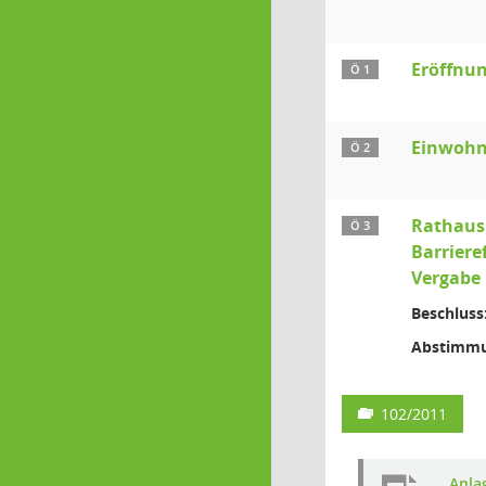
Eröffnun
Ö 1
Einwohn
Ö 2
Rathaus 
Ö 3
Barriere
Vergabe 
Beschluss
Abstimmu
102/2011
Anlag