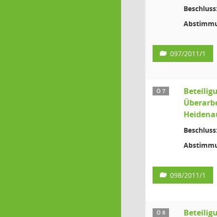
Beschluss
Abstimmu
097/2011/1
Beteilig
Ö 7
Überarb
Heiden
Beschluss
Abstimmu
098/2011/1
Beteilig
Ö 8