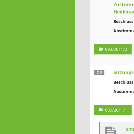
Zustimm
Heidena
Beschluss
Abstimmu
093/2011/2
Sitzungs
Ö 9
Beschluss
Abstimmu
099/2011/1
Term