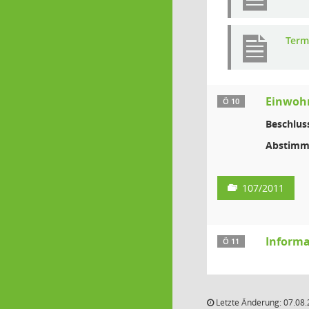
Term
Einwoh
Ö 10
Beschlus
Abstimm
107/2011
Informa
Ö 11
Letzte Änderung: 07.08.