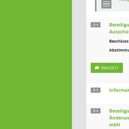
Beteilig
Ö 4
Ausschü
Beschluss
Abstimmu
096/2011
Informa
Ö 5
Beteilig
Ö 6
Änderun
mbH