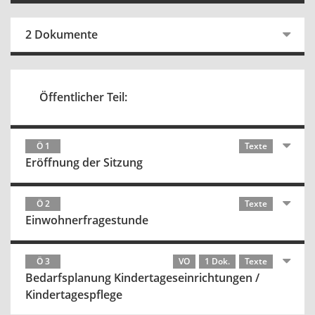
2 Dokumente
Öffentlicher Teil:
Ö 1
Texte
Eröffnung der Sitzung
Ö 2
Texte
Einwohnerfragestunde
Ö 3
VO
1 Dok.
Texte
Bedarfsplanung Kindertageseinrichtungen /
Kindertagespflege