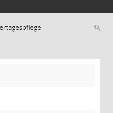
ertagespflege
Rec