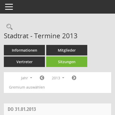
Toggle navigation
Rechercheauswahl
Stadtrat - Termine 2013
Informationen
Mitglieder
Vertreter
Sitzungen
Jahr
2013
Gremium auswählen
DO
31.01.2013