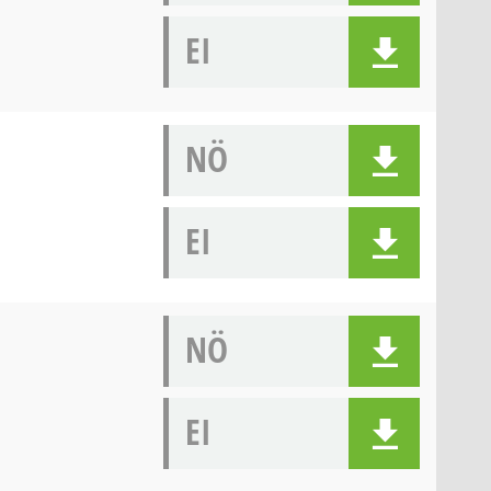
EI
NÖ
EI
NÖ
EI