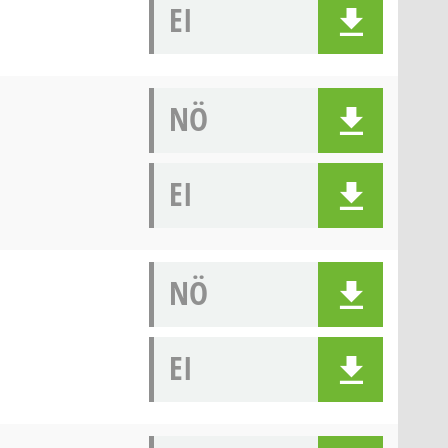
EI
NÖ
EI
NÖ
EI