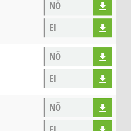
NÖ
EI
NÖ
EI
NÖ
EI