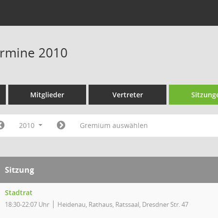
Termine 2010
Mitglieder
Vertreter
Sitzung
2010
Gremium auswählen
Sitzung
Stadtrat
18:30-22:07 Uhr
Heidenau, Rathaus, Ratssaal, Dresdner Str. 47