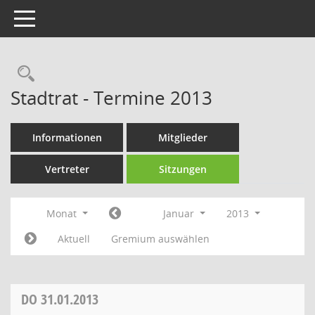
Toggle navigation
Rechercheauswahl
Stadtrat - Termine 2013
Informationen
Mitglieder
Vertreter
Sitzungen
Monat
Januar
2013
Aktuell
Gremium auswählen
DO
31.01.2013