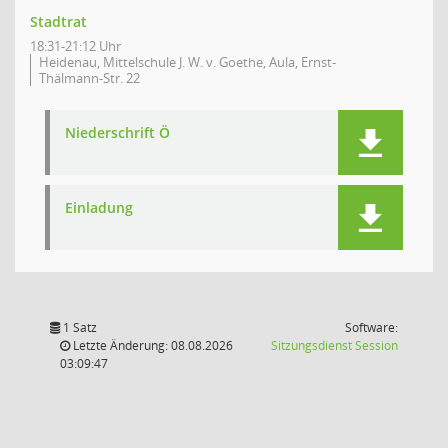
Stadtrat
18:31-21:12 Uhr
Heidenau, Mittelschule J. W. v. Goethe, Aula, Ernst-
Thälmann-Str. 22
Niederschrift Ö
Einladung
1 Satz
Software:
(Wird in
Letzte Änderung: 08.08.2026
Sitzungsdienst
Session
03:09:47