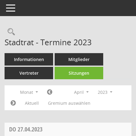
Toggle navigation
Rechercheauswahl
Stadtrat - Termine 2023
Informationen
Mitglieder
Vertreter
Sitzungen
Monat
April
2023
Aktuell
Gremium auswählen
DO
27.04.2023