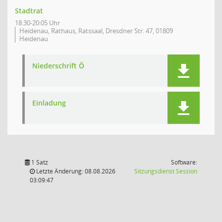
Stadtrat
18:30-20:05 Uhr
Heidenau, Rathaus, Ratssaal, Dresdner Str. 47, 01809
Heidenau
Niederschrift Ö
Einladung
1 Satz
Software:
(Wird in
Letzte Änderung: 08.08.2026
Sitzungsdienst
Session
03:09:47