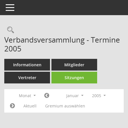
Toggle navigation
Rechercheauswahl
Verbandsversammlung - Termine
2005
Informationen
Mitglieder
Vertreter
Sitzungen
Monat
Januar
2005
Aktuell
Gremium auswählen