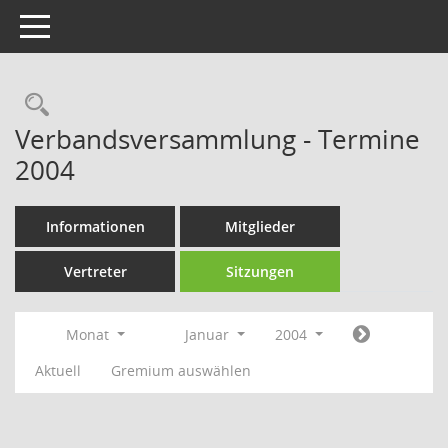
Toggle navigation
Rechercheauswahl
Verbandsversammlung - Termine
2004
Informationen
Mitglieder
Vertreter
Sitzungen
Monat
Januar
2004
Aktuell
Gremium auswählen