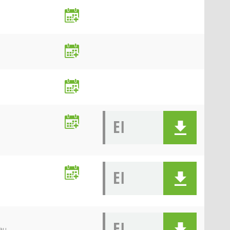
EI
EI
EI
nau