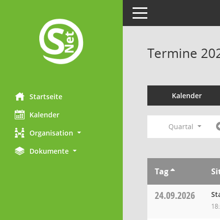
Toggle navigation
Termine 20
Kalender
Startseite
Kalender
Quartal
Organisation
Dokumente
Tag
Si
24.09.2026
St
18