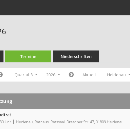
26
Termine
Niederschriften
Quartal 3
2026
Aktuell
Heidenau
tzung
adtrat
:30 Uhr
Heidenau, Rathaus, Ratssaal, Dresdner Str. 47, 01809 Heidenau