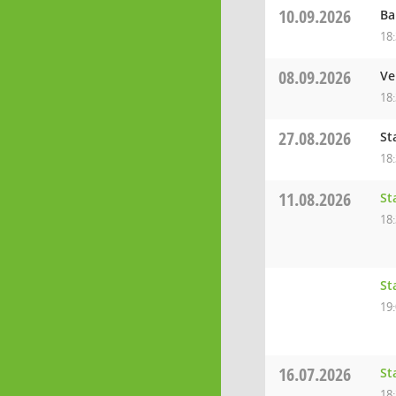
10.09.2026
Ba
18
08.09.2026
Ve
18
27.08.2026
St
18
11.08.2026
St
18
St
19
16.07.2026
St
18