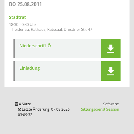
DO
25.08.2011
Stadtrat
18:30-20:30 Uhr
Heidenau, Rathaus, Ratssaal, Dresdner Str. 47
Niederschrift Ö
Einladung
4 Sätze
Software:
(Wird in
Letzte Änderung: 07.08.2026
Sitzungsdienst
Session
03:09:32