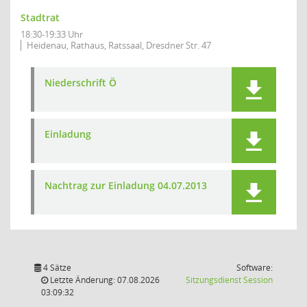
Stadtrat
18:30-19:33 Uhr
Heidenau, Rathaus, Ratssaal, Dresdner Str. 47
Niederschrift Ö
Einladung
Nachtrag zur Einladung 04.07.2013
4 Sätze
Software:
(Wird in
Letzte Änderung: 07.08.2026
Sitzungsdienst
Session
03:09:32