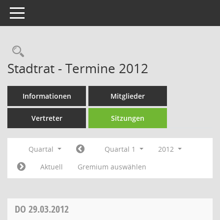
Toggle navigation
Rechercheauswahl
Stadtrat - Termine 2012
Informationen
Mitglieder
Vertreter
Sitzungen
Quartal
Quartal 1
2012
Aktuell
Gremium auswählen
DO
29.03.2012