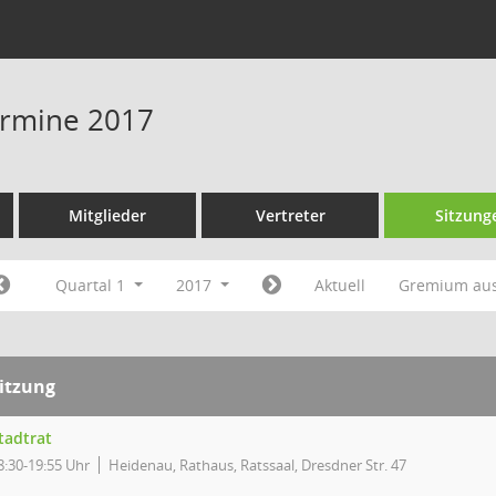
Termine 2017
Mitglieder
Vertreter
Sitzung
Quartal 1
2017
Aktuell
Gremium au
itzung
tadtrat
8:30-19:55 Uhr
Heidenau, Rathaus, Ratssaal, Dresdner Str. 47