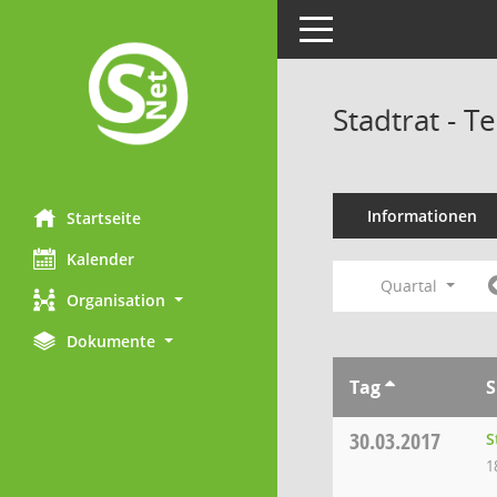
Toggle navigation
Stadtrat - 
Informationen
Startseite
Kalender
Quartal
Organisation
Dokumente
Tag
S
30.03.2017
S
1