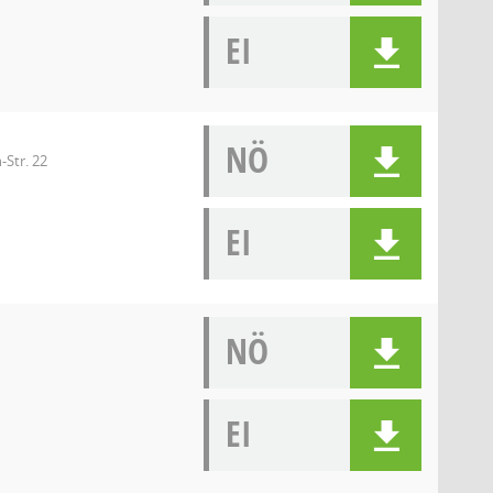
EI
NÖ
-Str. 22
EI
NÖ
EI