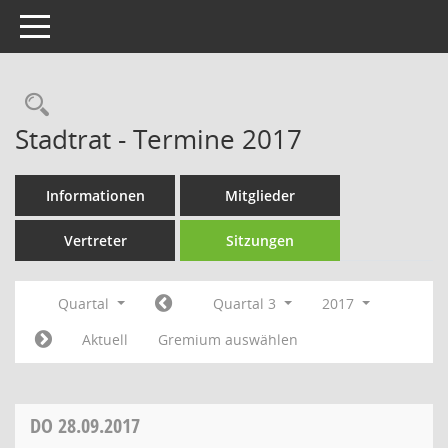
Toggle navigation
Rechercheauswahl
Stadtrat - Termine 2017
Informationen
Mitglieder
Vertreter
Sitzungen
Quartal
Quartal 3
2017
Aktuell
Gremium auswählen
DO
28.09.2017