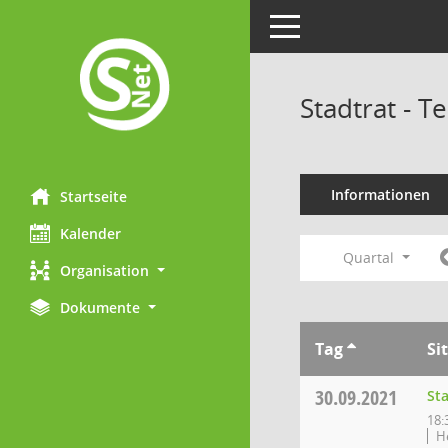
Toggle navigation
Stadtrat - 
Informationen
Startseite
Kalender
Quartal
Organisation
Dokumente
Tag
Si
30.09.2021
St
18:
H