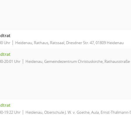
adtrat
30 Uhr
Heidenau, Rathaus, Ratssaal, Dresdner Str. 47, 01809 Heidenau
adtrat
30-20:01 Uhr
Heidenau, Gemeindezentrum Christuskirche, Rathausstraße 
adtrat
30-19:22 Uhr
Heidenau, Oberschule J. W. v. Goethe, Aula, Ernst-Thälmann-S