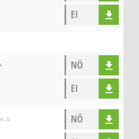
EI
NÖ
6
EI
NÖ
tr. 22