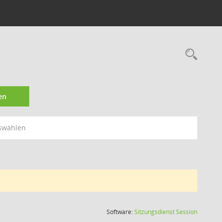
Rec
en
swählen
(Wird in
Software:
Sitzungsdienst
Session