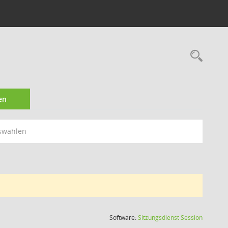
Rec
en
swählen
(Wird in
Software:
Sitzungsdienst
Session