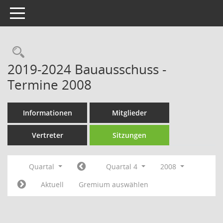
Toggle navigation
Rechercheauswahl
2019-2024 Bauausschuss -
Termine 2008
Informationen
Mitglieder
Vertreter
Sitzungen
Quartal
Quartal 4
2008
Aktuell
Gremium auswählen