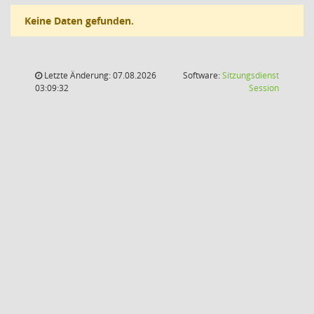
Keine Daten gefunden.
Letzte Änderung: 07.08.2026
Software:
Sitzungsdienst
(Wird in
03:09:32
Session