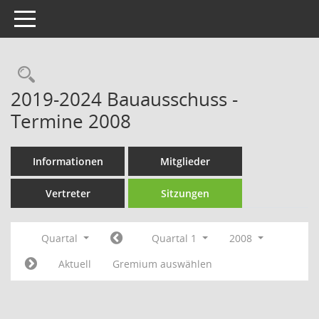
Toggle navigation
Rechercheauswahl
2019-2024 Bauausschuss -
Termine 2008
Informationen
Mitglieder
Vertreter
Sitzungen
Quartal
Quartal 1
2008
Aktuell
Gremium auswählen