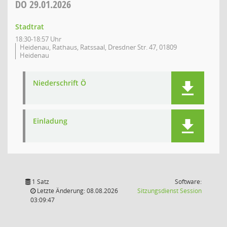
DO
29.01.2026
Stadtrat
18:30-18:57 Uhr
Heidenau, Rathaus, Ratssaal, Dresdner Str. 47, 01809
Heidenau
Niederschrift Ö
Einladung
1 Satz
Software:
(Wird in
Letzte Änderung: 08.08.2026
Sitzungsdienst
Session
03:09:47