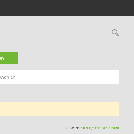
Rec
en
swählen
(Wird in
Software:
Sitzungsdienst
Session