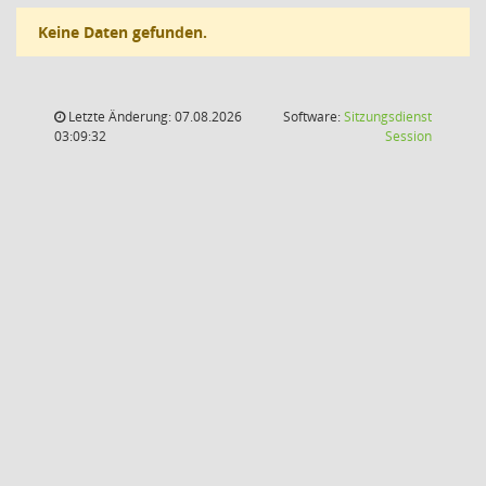
Keine Daten gefunden.
Letzte Änderung: 07.08.2026
Software:
Sitzungsdienst
(Wird in
03:09:32
Session