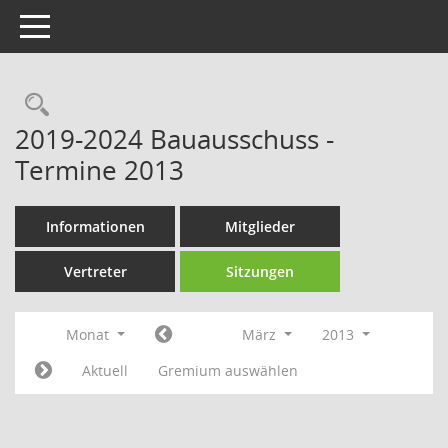
Toggle navigation
Rechercheauswahl
2019-2024 Bauausschuss -
Termine 2013
Informationen
Mitglieder
Vertreter
Sitzungen
Monat
März
2013
Aktuell
Gremium auswählen