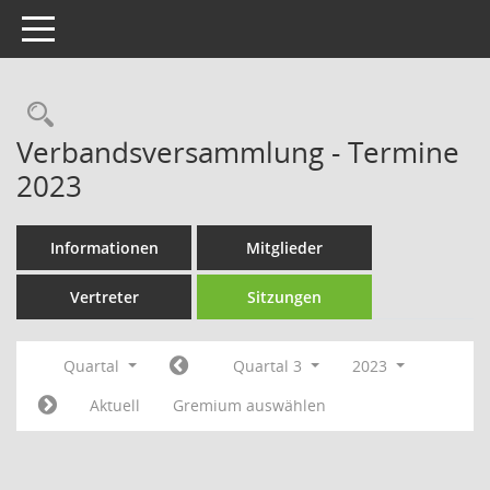
Toggle navigation
Rechercheauswahl
Verbandsversammlung - Termine
2023
Informationen
Mitglieder
Vertreter
Sitzungen
Quartal
Quartal 3
2023
Aktuell
Gremium auswählen