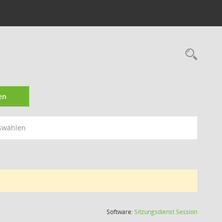
Rec
en
swählen
(Wird in
Software:
Sitzungsdienst
Session