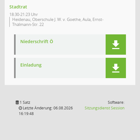
Stadtrat
18:30-21:23 Uhr
Heidenau, Oberschule J. W. v. Goethe, Aula, Ernst-
Thälmann-Str. 22
Niederschrift Ö
Einladung
1 Satz
Software:
(Wird in
Letzte Änderung: 06.08.2026
Sitzungsdienst
Session
16:19:48