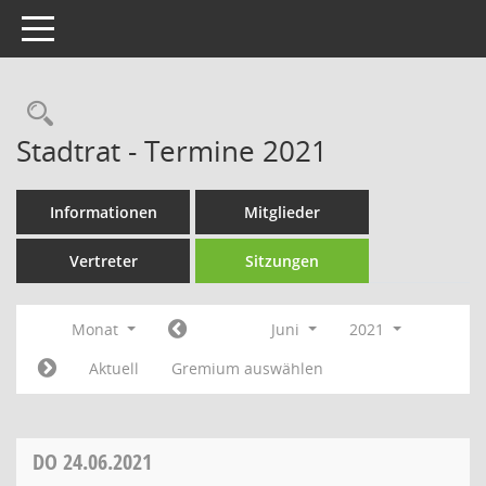
Toggle navigation
Rechercheauswahl
Stadtrat - Termine 2021
Informationen
Mitglieder
Vertreter
Sitzungen
Monat
Juni
2021
Aktuell
Gremium auswählen
DO
24.06.2021