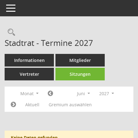
Toggle navigation
Rechercheauswahl
Stadtrat - Termine 2027
Informationen
Mitglieder
Vertreter
Sitzungen
Monat
Juni
2027
Aktuell
Gremium auswählen
Keine Daten gefunden.