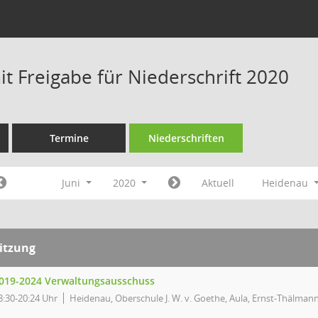
t Freigabe für Niederschrift 2020
Termine
Niederschriften
Juni
2020
Aktuell
Heidenau
itzung
019-2024 Verwaltungsausschuss
8:30-20:24 Uhr
Heidenau, Oberschule J. W. v. Goethe, Aula, Ernst-Thälmann