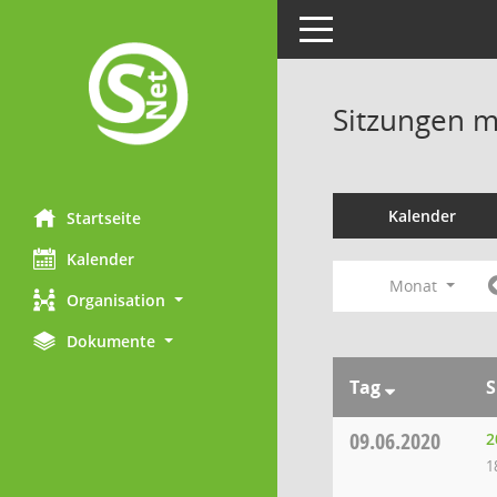
Toggle navigation
Sitzungen mi
Kalender
Startseite
Kalender
Monat
Organisation
Dokumente
Tag
S
09.06.2020
2
1