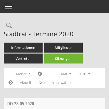
Toggle navigation
Rechercheauswahl
Stadtrat - Termine 2020
Informationen
Mitglieder
Vertreter
Sitzungen
Monat
Mai
2020
Aktuell
Gremium auswählen
DO
28.05.2020