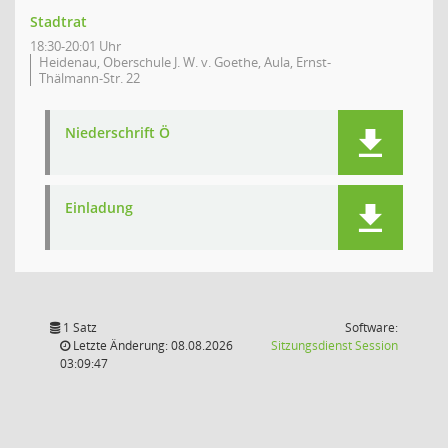
Stadtrat
18:30-20:01 Uhr
Heidenau, Oberschule J. W. v. Goethe, Aula, Ernst-
Thälmann-Str. 22
Niederschrift Ö
Einladung
1 Satz
Software:
(Wird in
Letzte Änderung: 08.08.2026
Sitzungsdienst
Session
03:09:47